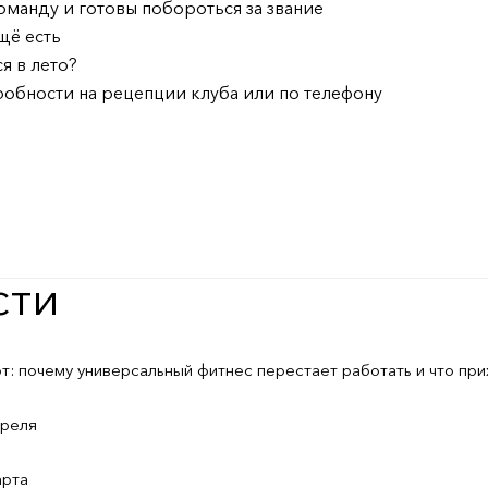
оманду и готовы побороться за звание
щё есть
ся в лето?
робности на рецепции клуба или по телефону
сти
: почему универсальный фитнес перестает работать и что при
преля
арта