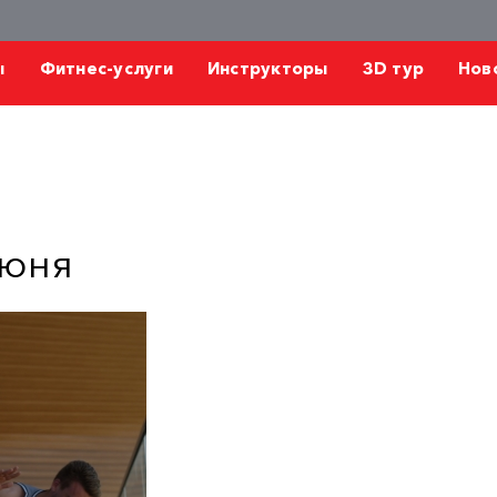
ы
Фитнес-услуги
Инструкторы
3D тур
Нов
июня