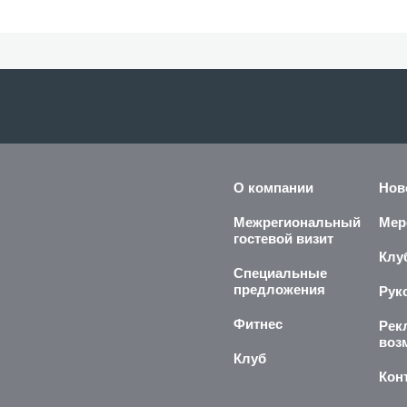
О компании
Нов
Межрегиональный
Мер
гостевой визит
Клу
Специальные
предложения
Рук
Фитнес
Рек
воз
Клуб
Кон